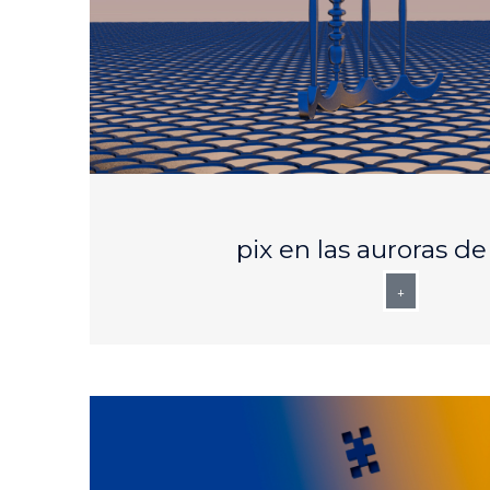
AUG
27
pix en las auroras d
+