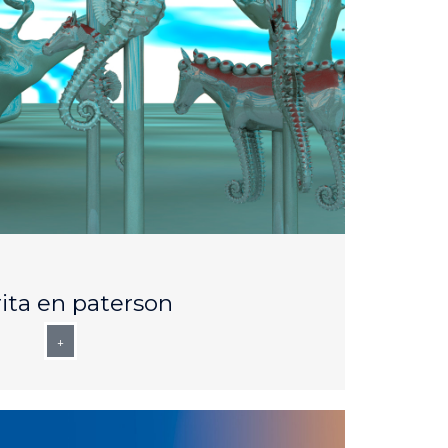
AUG
25
ita en paterson
+