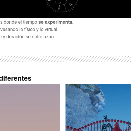
s donde el tiempo
se experimenta.
sando lo físico y lo virtual.
 y duración se entrelazan.
 diferentes