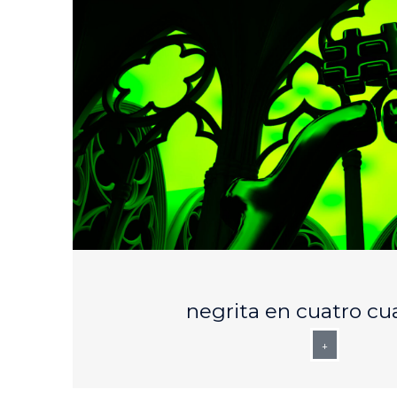
AUG
25
negrita en cuatro cu
+