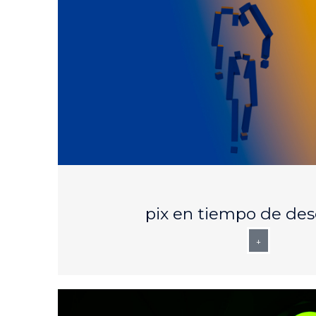
AUG
25
pix en tiempo de de
+