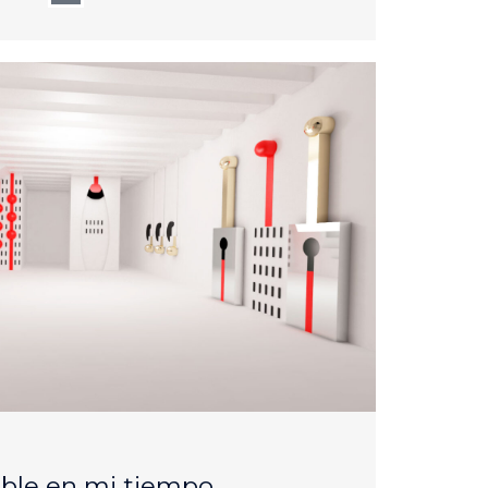
AUG
25
ble en mi tiempo