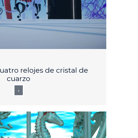
AUG
25
atro relojes de cristal de
cuarzo
+