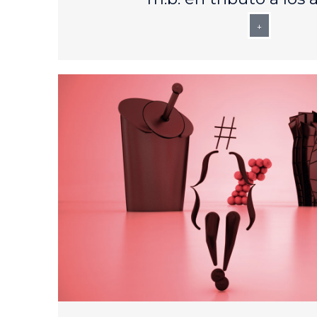
+
AUG
25