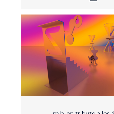
AUG
25
m.b. en tributo a los