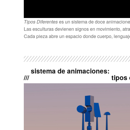
es un sistema de doce animacione
Tipos Diferentes
Las esculturas devienen signos en movimiento, atrave
Cada pieza abre un espacio donde cuerpo, lenguaje
///
tipos
sistema de animaciones: