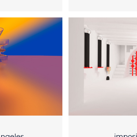
 ángeles
imposi