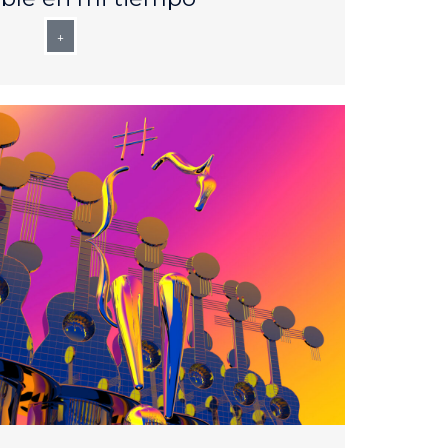
+
APR
10