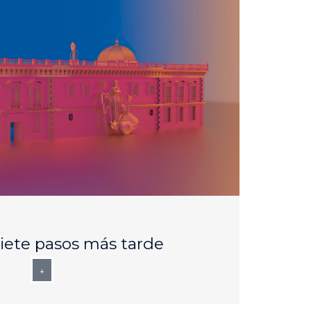
AUG
25
siete pasos más tarde
+