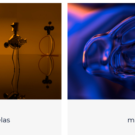
las
m.