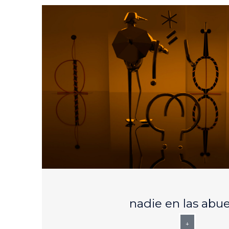
AUG
25
nadie en las abue
+