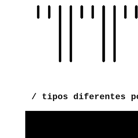
Skip
to
content
/ tipos diferentes p