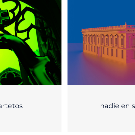
artetos
nadie en 