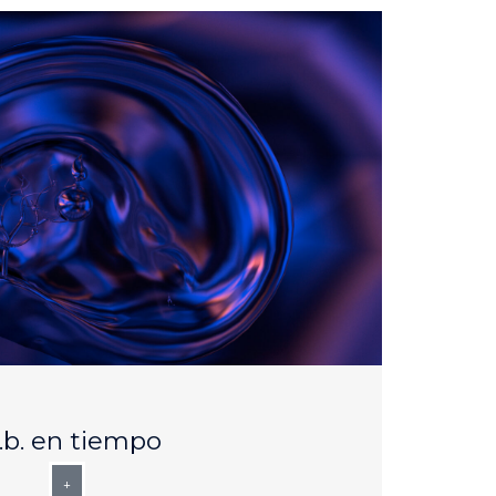
AUG
25
b. en tiempo
+