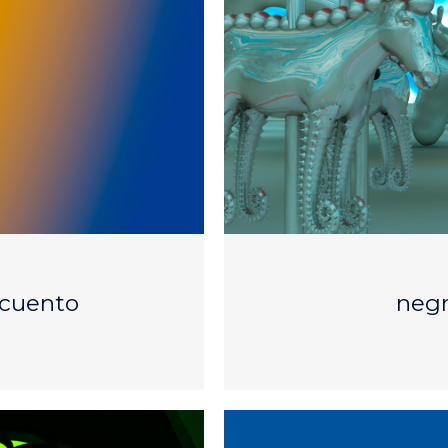
scuento
negr