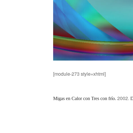
[module-273 style=xhtml]
2002.
Migas en Calor con Tres con frí­o.
D