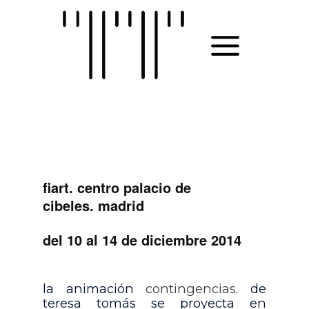
Skip
to
MAIN
content
MENU
fiart. centro palacio de
cibeles. madrid
del 10 al 14 de diciembre 2014
la animación
contingencias
. de
teresa tomás se proyecta en