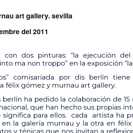
nau art gallery. sevilla
iembre del 2011
 con dos pinturas: “la ejecución del
into ma non troppo” en la exposición “l
tos” comisariada por dis berlín tien
ría félix gómez y murnau art gallery.
 berlín ha pedido la colaboración de 15
nacional, que han hecho sus propias in
significa para ellos. cada artista ha 
 en la galería murnau y la otra en fél
tos y ténicas que nos invitan a reflexi