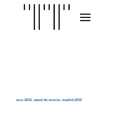
Skip
to
MAIN
content
MENU
arco 2010, stand de murcia. madrid.2010