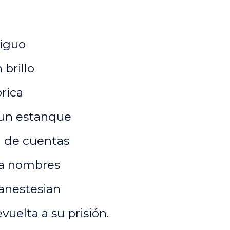
tiguo
 brillo
brica
 un estanque
in de cuentas
rra nombres
 anestesian
vuelta a su prisión.