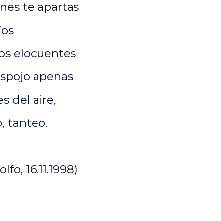
nes te apartas
íos
jos elocuentes
espojo apenas
s del aire,
, tanteo.
lfo, 16.11.1998)